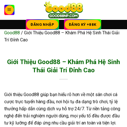
Bỏ
qua
nội
dung
ĐĂNG NHẬP
ĐĂNG KÝ +88K
Good88
/
Giới Thiệu Good88 – Khám Phá Hệ Sinh Thái Giải
Trí Đỉnh Cao
Giới Thiệu Good88 – Khám Phá Hệ Sinh
Thái Giải Trí Đỉnh Cao
Giới thiệu Good88 giúp bạn hiểu rõ hơn về một sân chơi cá
cược trực tuyến hàng đầu, nơi hội tụ đa dạng trò chơi, tỷ lệ
thưởng hấp dẫn cùng dịch vụ hỗ trợ 24/7. Từ nền tảng công
nghệ đến trải nghiệm người dùng, mọi yếu tố đều được đầu
tư kỹ lưỡng để đáp ứng nhu cầu giải trí an toàn và tiện lợi.