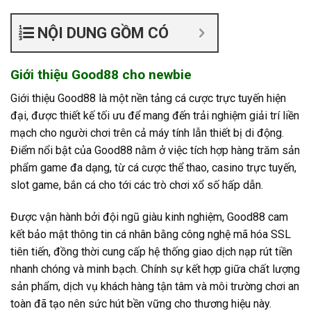
NỘI DUNG GỒM CÓ
Giới thiệu Good88 cho newbie
Giới thiệu Good88 là một nền tảng cá cược trực tuyến hiện
đại, được thiết kế tối ưu để mang đến trải nghiệm giải trí liền
mạch cho người chơi trên cả máy tính lẫn thiết bị di động.
Điểm nổi bật của Good88 nằm ở việc tích hợp hàng trăm sản
phẩm game đa dạng, từ cá cược thể thao, casino trực tuyến,
slot game, bắn cá cho tới các trò chơi xổ số hấp dẫn.
Được vận hành bởi đội ngũ giàu kinh nghiệm, Good88 cam
kết bảo mật thông tin cá nhân bằng công nghệ mã hóa SSL
tiên tiến, đồng thời cung cấp hệ thống giao dịch nạp rút tiền
nhanh chóng và minh bạch. Chính sự kết hợp giữa chất lượng
sản phẩm, dịch vụ khách hàng tận tâm và môi trường chơi an
toàn đã tạo nên sức hút bền vững cho thương hiệu này.