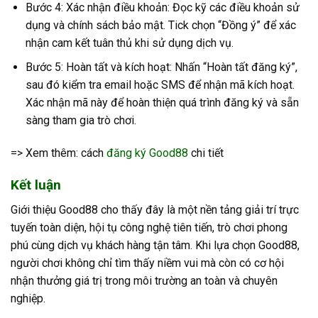
Bước 4: Xác nhận điều khoản: Đọc kỹ các điều khoản sử
dụng và chính sách bảo mật. Tick chọn “Đồng ý” để xác
nhận cam kết tuân thủ khi sử dụng dịch vụ.
Bước 5: Hoàn tất và kích hoạt: Nhấn “Hoàn tất đăng ký”,
sau đó kiểm tra email hoặc SMS để nhận mã kích hoạt.
Xác nhận mã này để hoàn thiện quá trình đăng ký và sẵn
sàng tham gia trò chơi.
=> Xem thêm: cách
đăng ký Good88
chi tiết
Kết luận
Giới thiệu Good88 cho thấy đây là một nền tảng giải trí trực
tuyến toàn diện, hội tụ công nghệ tiên tiến, trò chơi phong
phú cùng dịch vụ khách hàng tận tâm. Khi lựa chọn Good88,
người chơi không chỉ tìm thấy niềm vui mà còn có cơ hội
nhận thưởng giá trị trong môi trường an toàn và chuyên
nghiệp.