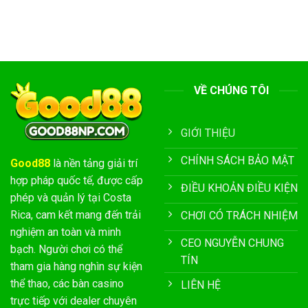
VỀ CHÚNG TÔI
GIỚI THIỆU
CHÍNH SÁCH BẢO MẬT
Good88
là nền tảng giải trí
hợp pháp quốc tế, được cấp
ĐIỀU KHOẢN ĐIỀU KIỆN
phép và quản lý tại Costa
Rica, cam kết mang đến trải
CHƠI CÓ TRÁCH NHIỆM
nghiệm an toàn và minh
CEO NGUYỄN CHUNG
bạch. Người chơi có thể
TÍN
tham gia hàng nghìn sự kiện
thể thao, các bàn casino
LIÊN HỆ
trực tiếp với dealer chuyên