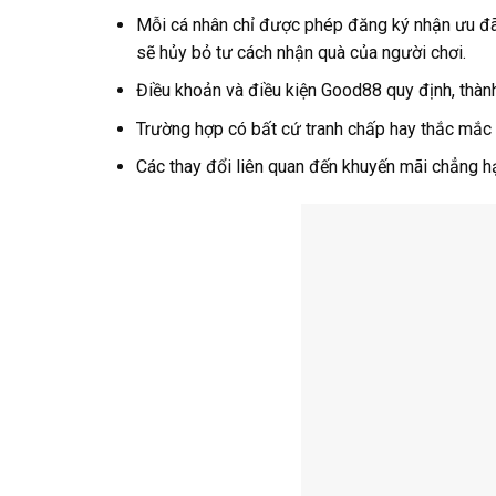
Mỗi cá nhân chỉ được phép đăng ký nhận ưu đãi 
sẽ hủy bỏ tư cách nhận quà của người chơi.
Điều khoản và điều kiện Good88 quy định, thành
Trường hợp có bất cứ tranh chấp hay thắc mắc n
Các thay đổi liên quan đến khuyến mãi chẳng hạ