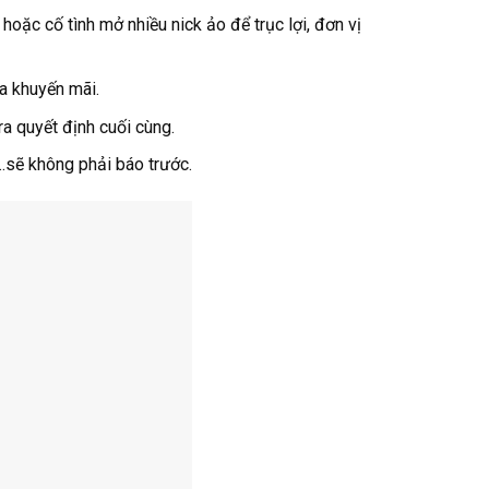
oặc cố tình mở nhiều nick ảo để trục lợi, đơn vị
ia khuyến mãi.
a quyết định cuối cùng.
,…sẽ không phải báo trước.