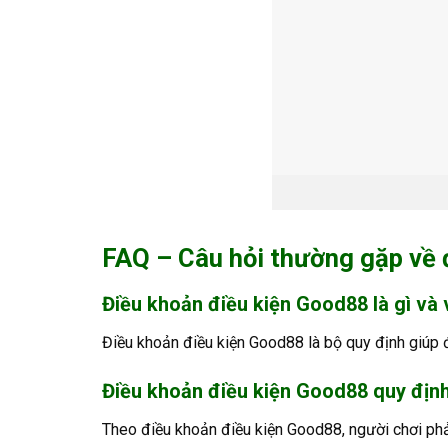
FAQ – Câu hỏi thường gặp về 
Điều khoản điều kiện Good88 là gì và 
Điều khoản điều kiện Good88 là bộ quy định giúp 
Điều khoản điều kiện Good88 quy định
Theo điều khoản điều kiện Good88, người chơi phải 