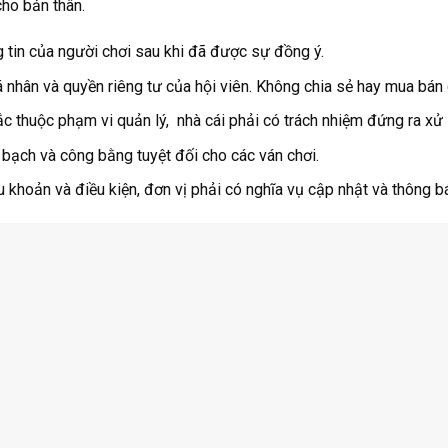
cho bản thân.
 tin của người chơi sau khi đã được sự đồng ý.
 nhân và quyền riêng tư của hội viên. Không chia sẻ hay mua bán 
 thuộc phạm vi quản lý, nhà cái phải có trách nhiệm đứng ra xử l
h bạch và công bằng tuyệt đối cho các ván chơi.
 khoản và điều kiện, đơn vị phải có nghĩa vụ cập nhật và thông bá