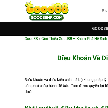
Bỏ
qua
Đ
nội
dung
GOOD88
Good88
/
Giới Thiệu Good88 – Khám Phá Hệ Sinh T
Điều Khoản Và Đ
Điều khoản và điều kiện chính là bộ khung pháp lý
cần phải chấp hành để bảo đảm được quyền lợi tốt
dưới.