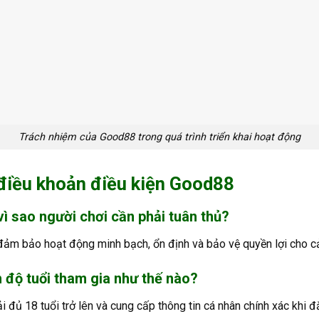
Trách nhiệm của Good88 trong quá trình triển khai hoạt động
điều khoản điều kiện Good88
vì sao người chơi cần phải tuân thủ?
đảm bảo hoạt động minh bạch, ổn định và bảo vệ quyền lợi cho cả 
 độ tuổi tham gia như thế nào?
đủ 18 tuổi trở lên và cung cấp thông tin cá nhân chính xác khi đ