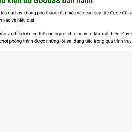
iều kiện do Good88 ban hành
lâu dài hay không phụ thuộc rất nhiều vào các quy tắc được đề ra
n xác và hiệu quả.
ản và điều kiện cụ thể cho người chơi ngay từ khi xuất hiện. Đây 
hơi phòng tránh được những lỗi sai đáng tiếc trong quá trình truy