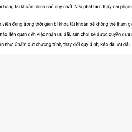
bằng tài khoản chính chủ duy nhất. Nếu phát hiện thấy sai phạm h
 viên đang trong thời gian bị khóa tài khoản sẽ không thể tham g
ào liên quan đến việc nhận ưu đãi, sân chơi sẽ được quyền đưa r
n như: Chấm dứt chương trình, thay đổi quy định, kéo dài ưu đãi