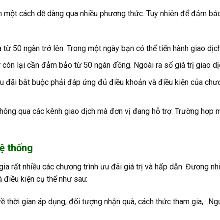
ành một cách dễ dàng qua nhiều phương thức. Tuy nhiên để đảm bảo 
 từ 50 ngàn trở lên. Trong một ngày bạn có thể tiến hành giao dịch
ư còn lại cần đảm bảo từ 50 ngàn đồng. Ngoài ra số giá trị giao dị
ưu đãi bắt buộc phải đáp ứng đủ điều khoản và điều kiện của chư
thông qua các kênh giao dịch mà đơn vị đang hỗ trợ. Trường hợp m
hệ thống
ia rất nhiều các chương trình ưu đãi giá trị và hấp dẫn. Đương 
 điều kiện cụ thể như sau:
về thời gian áp dụng, đối tượng nhận quà, cách thức tham gia,…N