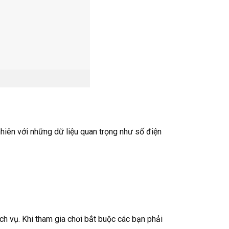
 nhiên với những dữ liệu quan trọng như số điện
ch vụ. Khi tham gia chơi bắt buộc các bạn phải