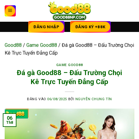
Bỏ
qua
nội
dung
ĐĂNG NHẬP
ĐĂNG KÝ +88K
Good88
/
Game Good88
/
Đá gà Good88 – Đấu Trường Chọi
Kê Trực Tuyến Đẳng Cấp
GAME GOOD88
Đá gà Good88 – Đấu Trường Chọi
Kê Trực Tuyến Đẳng Cấp
ĐĂNG VÀO
06/08/2025
BỞI
NGUYỄN CHUNG TÍN
06
Th8