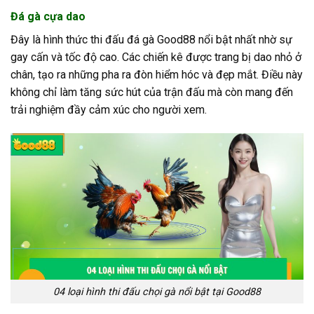
Đá gà cựa dao
Đây là hình thức thi đấu đá gà Good88 nổi bật nhất nhờ sự
gay cấn và tốc độ cao. Các chiến kê được trang bị dao nhỏ ở
chân, tạo ra những pha ra đòn hiểm hóc và đẹp mắt. Điều này
không chỉ làm tăng sức hút của trận đấu mà còn mang đến
trải nghiệm đầy cảm xúc cho người xem.
04 loại hình thi đấu chọi gà nổi bật tại Good88