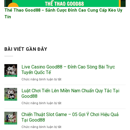
Thể Thao Good88 – Sảnh Cược Đỉnh Cao Cung Cấp Kèo Uy
Tín
BÀI VIẾT GẦN ĐÂY
Live Casino Good88 – Đỉnh Cao Sòng Bài Trực
06
Tuyến Quốc Tế
Th8
Chức năng bình luận bị tắt
ở
Live
Casino
Luật Chơi Tiến Lên Miền Nam Chuẩn Quy Tắc Tại
06
Good88
Good88
Th8
–
Chức năng bình luận bị tắt
ở
Đỉnh
Luật
Cao
Chơi
Chiến Thuật Slot Game – 05 Gợi Ý Chơi Hiệu Quả
Sòng
06
Tiến
Bài
Tại Good88
Th8
Lên
Trực
Chức năng bình luận bị tắt
ở
Miền
Tuyến