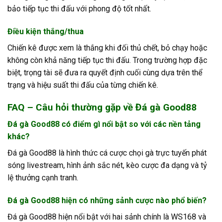
bảo tiếp tục thi đấu với phong độ tốt nhất.
Điều kiện thắng/thua
Chiến kê được xem là thắng khi đối thủ chết, bỏ chạy hoặc
không còn khả năng tiếp tục thi đấu. Trong trường hợp đặc
biệt, trọng tài sẽ đưa ra quyết định cuối cùng dựa trên thể
trạng và hiệu suất thi đấu của từng chiến kê.
FAQ – Câu hỏi thường gặp về Đá gà Good88
Đá gà Good88 có điểm gì nổi bật so với các nền tảng
khác?
Đá gà Good88 là hình thức cá cược chọi gà trực tuyến phát
sóng livestream, hình ảnh sắc nét, kèo cược đa dạng và tỷ
lệ thưởng cạnh tranh.
Đá gà Good88 hiện có những sảnh cược nào phổ biến?
Đá gà Good88 hiện nổi bật với hai sảnh chính là WS168 và