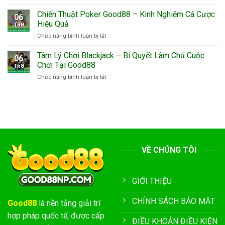
Chiến
Nam
Quốc
Thuật
Chiến Thuật Poker Good88 – Kinh Nghiệm Cá Cược
Chuẩn
Tế
06
Slot
Quy
Hiệu Quả
Th8
Game
Tắc
Chức năng bình luận bị tắt
ở
–
Tại
Chiến
05
Good88
Thuật
Tâm Lý Chơi Blackjack – Bí Quyết Làm Chủ Cuộc
Gợi
06
Poker
Ý
Chơi Tại Good88
Th8
Good88
Chơi
Chức năng bình luận bị tắt
ở
–
Hiệu
Tâm
Kinh
Quả
Lý
Nghiệm
Tại
Chơi
Cá
Good88
Blackjack
Cược
–
Hiệu
Bí
Quả
Quyết
Làm
VỀ CHÚNG TÔI
Chủ
Cuộc
Chơi
GIỚI THIỆU
Tại
Good88
CHÍNH SÁCH BẢO MẬT
Good88
là nền tảng giải trí
hợp pháp quốc tế, được cấp
ĐIỀU KHOẢN ĐIỀU KIỆN