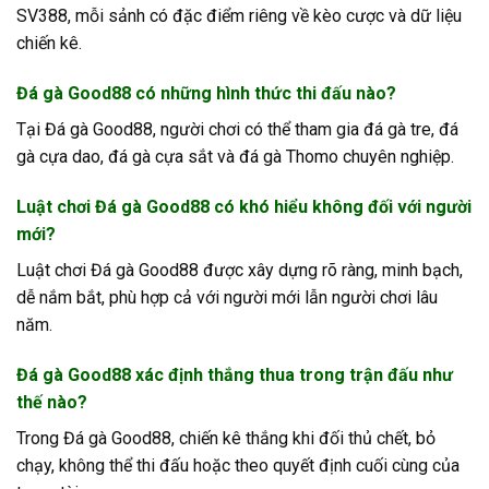
SV388, mỗi sảnh có đặc điểm riêng về kèo cược và dữ liệu
chiến kê.
Đá gà Good88 có những hình thức thi đấu nào?
Tại Đá gà Good88, người chơi có thể tham gia đá gà tre, đá
gà cựa dao, đá gà cựa sắt và đá gà Thomo chuyên nghiệp.
Luật chơi Đá gà Good88 có khó hiểu không đối với người
mới?
Luật chơi Đá gà Good88 được xây dựng rõ ràng, minh bạch,
dễ nắm bắt, phù hợp cả với người mới lẫn người chơi lâu
năm.
Đá gà Good88 xác định thắng thua trong trận đấu như
thế nào?
Trong Đá gà Good88, chiến kê thắng khi đối thủ chết, bỏ
chạy, không thể thi đấu hoặc theo quyết định cuối cùng của