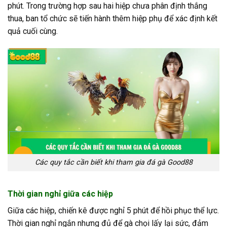
phút. Trong trường hợp sau hai hiệp chưa phân định thắng
thua, ban tổ chức sẽ tiến hành thêm hiệp phụ để xác định kết
quả cuối cùng.
Các quy tắc cần biết khi tham gia đá gà Good88
Thời gian nghỉ giữa các hiệp
Giữa các hiệp, chiến kê được nghỉ 5 phút để hồi phục thể lực.
Thời gian nghỉ ngắn nhưng đủ để gà chọi lấy lại sức, đảm