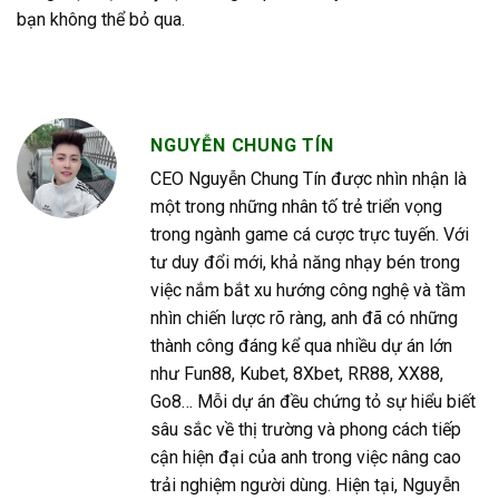
bạn không thể bỏ qua.
NGUYỄN CHUNG TÍN
CEO Nguyễn Chung Tín được nhìn nhận là
một trong những nhân tố trẻ triển vọng
trong ngành game cá cược trực tuyến. Với
tư duy đổi mới, khả năng nhạy bén trong
việc nắm bắt xu hướng công nghệ và tầm
nhìn chiến lược rõ ràng, anh đã có những
thành công đáng kể qua nhiều dự án lớn
như Fun88, Kubet, 8Xbet, RR88, XX88,
Go8… Mỗi dự án đều chứng tỏ sự hiểu biết
sâu sắc về thị trường và phong cách tiếp
cận hiện đại của anh trong việc nâng cao
trải nghiệm người dùng. Hiện tại, Nguyễn