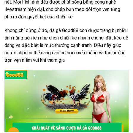
nét. Mọi hình ảnh đều được phát sóng bằng công nghệ
livestream hiện đại, cho phép bạn theo dõi trọn vẹn từng
pha ra đòn quyết liệt của chiến kê.
Không chỉ dừng ở đó, đá gà Good88 còn được trang bị nhiều
tính năng tiện ích như chọn chiến kê nhanh chóng, đặt kèo dễ
dàng và đặc biệt là mức thưởng cạnh tranh. Điều này giúp
người chơi có thể nâng cao cơ hội chiến thắng và tận hưởng
trọn vẹn niềm vui khi tham gia.