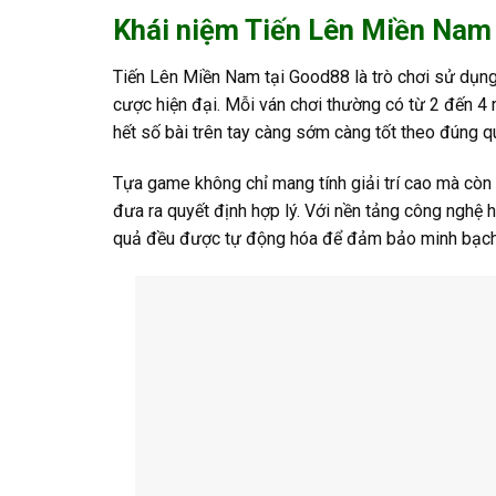
Khái niệm Tiến Lên Miền Nam
Tiến Lên Miền Nam tại Good88 là trò chơi sử dụng
cược hiện đại. Mỗi ván chơi thường có từ 2 đến 4 
hết số bài trên tay càng sớm càng tốt theo đúng qu
Tựa game không chỉ mang tính giải trí cao mà còn
đưa ra quyết định hợp lý. Với nền tảng công nghệ h
quả đều được tự động hóa để đảm bảo minh bạch 