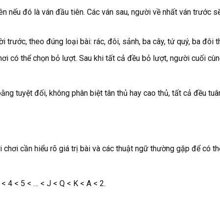
n nếu đó là ván đầu tiên. Các ván sau, người về nhất ván trước sẽ
 trước, theo đúng loại bài: rác, đôi, sảnh, ba cây, tứ quý, ba đôi 
 có thể chọn bỏ lượt. Sau khi tất cả đều bỏ lượt, người cuối cù
g tuyệt đối, không phân biệt tân thủ hay cao thủ, tất cả đều tuâ
chơi cần hiểu rõ giá trị bài và các thuật ngữ thường gặp để có th
 < 4 < 5 < … < J < Q < K < A < 2.