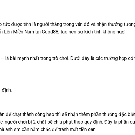
ập tức được tính là người thắng trong ván đó và nhận thưởng tươn
Tiến Lên Miền Nam tại Good88, tạo nên sự kịch tính không ngờ.
– lá bài mạnh nhất trong trò chơi. Dưới đây là các trường hợp có 
 định.
ên để chặt thành công heo thì sẽ nhận thêm phần thưởng đặc biệt
c, người chơi bị 2 chặt sẽ chịu phạt theo quy định. Đây là phần q
mà anh em cần nắm chắc để tránh mất tiền oan.