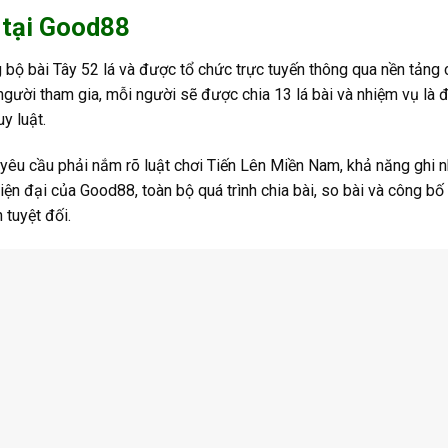
 tại Good88
 bộ bài Tây 52 lá và được tổ chức trực tuyến thông qua nền tảng 
người tham gia, mỗi người sẽ được chia 13 lá bài và nhiệm vụ là 
y luật.
 yêu cầu phải nắm rõ luật chơi Tiến Lên Miền Nam, khả năng ghi 
iện đại của Good88, toàn bộ quá trình chia bài, so bài và công bố
tuyệt đối.