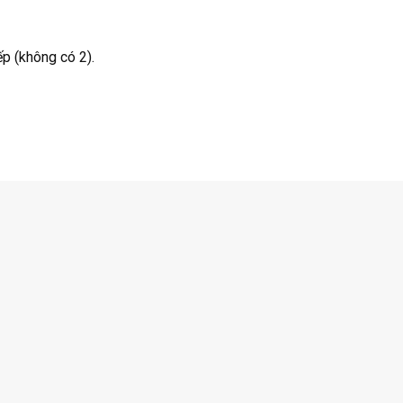
ếp (không có 2).