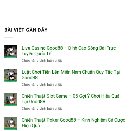
BÀI VIẾT GẦN ĐÂY
Live Casino Good88 – Đỉnh Cao Sòng Bài Trực
06
Tuyến Quốc Tế
Th8
Chức năng bình luận bị tắt
ở
Live
Casino
Luật Chơi Tiến Lên Miền Nam Chuẩn Quy Tắc Tại
06
Good88
Good88
Th8
–
Chức năng bình luận bị tắt
ở
Đỉnh
Luật
Cao
Chơi
Chiến Thuật Slot Game – 05 Gợi Ý Chơi Hiệu Quả
Sòng
06
Tiến
Bài
Tại Good88
Th8
Lên
Trực
Chức năng bình luận bị tắt
ở
Miền
Tuyến
Chiến
Nam
Quốc
Thuật
Chiến Thuật Poker Good88 – Kinh Nghiệm Cá Cược
Chuẩn
Tế
06
Slot
Quy
Hiệu Quả
Th8
Game
Tắc