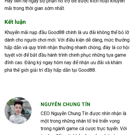
Hãy liên hệ ngay bộ phận hỗ trợ để được kích hoạt khuyến
mãi trong thời gian sớm nhất.
Kết luận
Khuyến mãi nạp đầu Good88 chính là ưu đãi không thể bỏ lỡ
dành cho người chơi mới. Với điều kiện dễ dàng, mức thưởng
hấp dẫn và quy trình nhận thưởng nhanh chóng, đây là cơ hội
tuyệt vời để bắt đầu hành trình chinh phục những tựa game
đỉnh cao. Đăng ký ngay hôm nay để nhận ưu đãi và khám
phá thế giới giải trí đầy hấp dẫn tại Good88.
NGUYỄN CHUNG TÍN
CEO Nguyễn Chung Tín được nhìn nhận là
một trong những nhân tố trẻ triển vọng
trong ngành game cá cược trực tuyến. Với