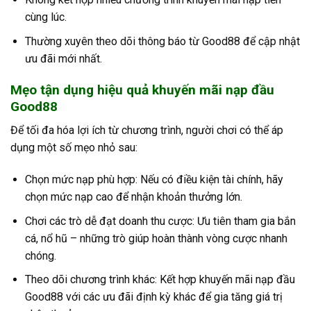
cùng lúc.
Thường xuyên theo dõi thông báo từ Good88 để cập nhật
ưu đãi mới nhất.
Mẹo tận dụng hiệu quả khuyến mãi nạp đầu
Good88
Để tối đa hóa lợi ích từ chương trình, người chơi có thể áp
dụng một số mẹo nhỏ sau:
Chọn mức nạp phù hợp: Nếu có điều kiện tài chính, hãy
chọn mức nạp cao để nhận khoản thưởng lớn.
Chơi các trò dễ đạt doanh thu cược: Ưu tiên tham gia bắn
cá, nổ hũ – những trò giúp hoàn thành vòng cược nhanh
chóng.
Theo dõi chương trình khác: Kết hợp khuyến mãi nạp đầu
Good88 với các ưu đãi định kỳ khác để gia tăng giá trị