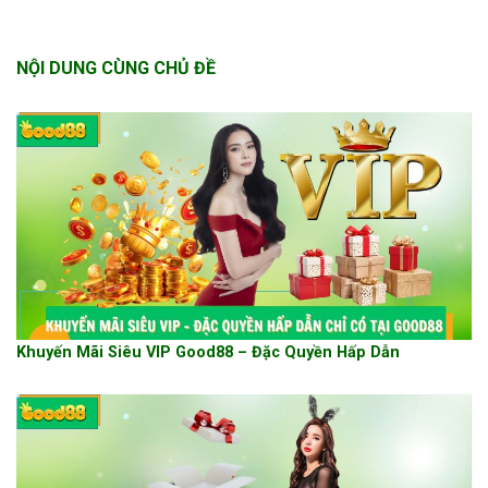
NỘI DUNG CÙNG CHỦ ĐỀ
Khuyến Mãi Siêu VIP Good88 – Đặc Quyền Hấp Dẫn