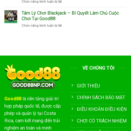
Chức năng bình luận bị tắt
ở
–
Tại
Chiến
05
Good88
Thuật
Tâm Lý Chơi Blackjack – Bí Quyết Làm Chủ Cuộc
Gợi
06
Poker
Ý
Chơi Tại Good88
Th8
Good88
Chơi
Chức năng bình luận bị tắt
ở
–
Hiệu
Tâm
Kinh
Quả
Lý
Nghiệm
Tại
Chơi
Cá
Good88
Blackjack
Cược
–
Hiệu
Bí
Quả
Quyết
Làm
VỀ CHÚNG TÔI
Chủ
Cuộc
Chơi
GIỚI THIỆU
Tại
Good88
CHÍNH SÁCH BẢO MẬT
Good88
là nền tảng giải trí
hợp pháp quốc tế, được cấp
ĐIỀU KHOẢN ĐIỀU KIỆN
phép và quản lý tại Costa
Rica, cam kết mang đến trải
CHƠI CÓ TRÁCH NHIỆM
nghiệm an toàn và minh