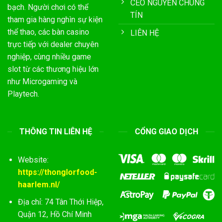
CEO NGUYỄN CHUNG
bạch. Người chơi có thể
TÍN
tham gia hàng nghìn sự kiện
thể thao, các bàn casino
LIÊN HỆ
trực tiếp với dealer chuyên
nghiệp, cùng nhiều game
slot từ các thương hiệu lớn
như Microgaming và
Playtech.
THÔNG TIN LIÊN HỆ
CỔNG GIAO DỊCH
Website:
https://thonglorfood-
haarlem.nl/
Địa chỉ: 74 Tân Thới Hiệp,
Quận 12, Hồ Chí Minh