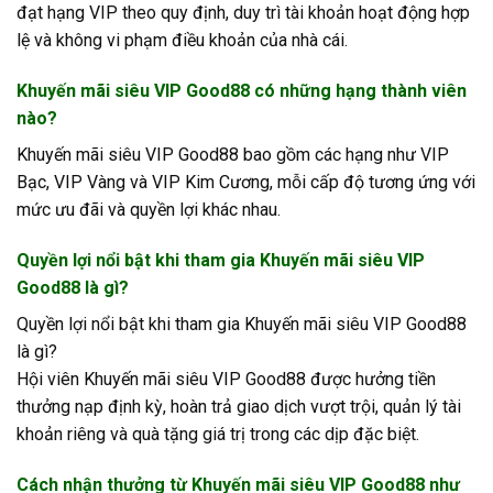
đạt hạng VIP theo quy định, duy trì tài khoản hoạt động hợp
lệ và không vi phạm điều khoản của nhà cái.
Khuyến mãi siêu VIP Good88 có những hạng thành viên
nào?
Khuyến mãi siêu VIP Good88 bao gồm các hạng như VIP
Bạc, VIP Vàng và VIP Kim Cương, mỗi cấp độ tương ứng với
mức ưu đãi và quyền lợi khác nhau.
Quyền lợi nổi bật khi tham gia Khuyến mãi siêu VIP
Good88 là gì?
Quyền lợi nổi bật khi tham gia Khuyến mãi siêu VIP Good88
là gì?
Hội viên Khuyến mãi siêu VIP Good88 được hưởng tiền
thưởng nạp định kỳ, hoàn trả giao dịch vượt trội, quản lý tài
khoản riêng và quà tặng giá trị trong các dịp đặc biệt.
Cách nhận thưởng từ Khuyến mãi siêu VIP Good88 như