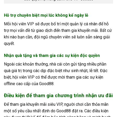
Hỗ trợ chuyên biệt mọi lúc không kể ngày lễ
Mỗi hội viên VIP sẽ được bố trí một quản lý cá nhân để hỗ
trợ mọi vấn đề từ giao dịch đến tham gia khuyến mãi. Bất cứ
khi nào bạn cần, đội ngũ chuyên viên sẽ luôn sẵn sàng giải
quyết.
Nhận quà tặng và tham gia các sự kiện độc quyền
Ngoài các khoản thưởng, nhà cái còn gửi tặng nhiều phần
quà giá trị trong các dịp đặc biệt như sinh nhật, lễ tết. Đặc
biệt, hội viên VIP có thể được mời tham gia các sự kiện
offline cao cấp của Good88.
Điều kiện để tham gia chương trình nhận ưu đãi
Để tham gia khuyến mãi siêu VIP, người chơi cần thỏa mãn
một số yêu cầu nhất định do Good88 đặt ra. Các điều kiện