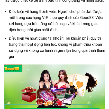
này được thiết kế để đảm bảo tính công bằng và minh bạch.
Điều kiện về hạng thành viên: Người chơi phải đạt được
một trong các hạng VIP theo quy định của Good88. Việc
xét hạng dựa trên tổng số tiền nạp và khối lượng giao
dịch trong thời gian nhất định.
Điều kiện về hoạt động tài khoản: Tài khoản phải duy trì
trạng thái hoạt động liên tục, không vi phạm điều khoản
sử dụng và không có hành vi gian lận trong quá trình tham
gia.