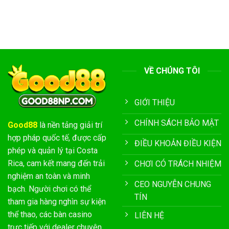
Tâm
Kinh
Quả
Lý
Nghiệm
Tại
Chơi
Cá
Good88
Blackjack
Cược
–
Hiệu
Bí
Quả
Quyết
Làm
VỀ CHÚNG TÔI
Chủ
Cuộc
Chơi
GIỚI THIỆU
Tại
Good88
CHÍNH SÁCH BẢO MẬT
Good88
là nền tảng giải trí
hợp pháp quốc tế, được cấp
ĐIỀU KHOẢN ĐIỀU KIỆN
phép và quản lý tại Costa
Rica, cam kết mang đến trải
CHƠI CÓ TRÁCH NHIỆM
nghiệm an toàn và minh
CEO NGUYỄN CHUNG
bạch. Người chơi có thể
TÍN
tham gia hàng nghìn sự kiện
thể thao, các bàn casino
LIÊN HỆ
trực tiếp với dealer chuyên