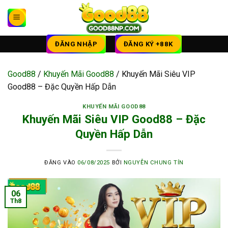
Bỏ
qua
nội
dung
ĐĂNG NHẬP
ĐĂNG KÝ +88K
Good88
/
Khuyến Mãi Good88
/
Khuyến Mãi Siêu VIP
Good88 – Đặc Quyền Hấp Dẫn
KHUYẾN MÃI GOOD88
Khuyến Mãi Siêu VIP Good88 – Đặc
Quyền Hấp Dẫn
ĐĂNG VÀO
06/08/2025
BỞI
NGUYỄN CHUNG TÍN
06
Th8