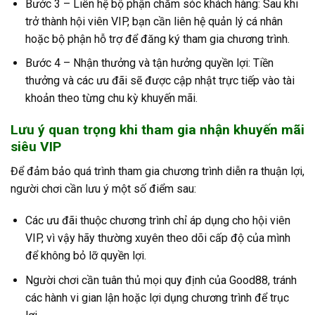
Bước 3 – Liên hệ bộ phận chăm sóc khách hàng: Sau khi
trở thành hội viên VIP, bạn cần liên hệ quản lý cá nhân
hoặc bộ phận hỗ trợ để đăng ký tham gia chương trình.
Bước 4 – Nhận thưởng và tận hưởng quyền lợi: Tiền
thưởng và các ưu đãi sẽ được cập nhật trực tiếp vào tài
khoản theo từng chu kỳ khuyến mãi.
Lưu ý quan trọng khi tham gia nhận khuyến mãi
siêu VIP
Để đảm bảo quá trình tham gia chương trình diễn ra thuận lợi,
người chơi cần lưu ý một số điểm sau:
Các ưu đãi thuộc chương trình chỉ áp dụng cho hội viên
VIP, vì vậy hãy thường xuyên theo dõi cấp độ của mình
để không bỏ lỡ quyền lợi.
Người chơi cần tuân thủ mọi quy định của Good88, tránh
các hành vi gian lận hoặc lợi dụng chương trình để trục